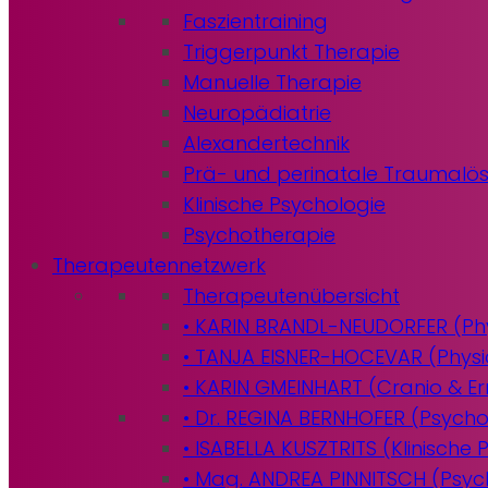
Faszientraining
Triggerpunkt Therapie
Manuelle Therapie
Neuropädiatrie
Alexandertechnik
Prä- und perinatale Traumalö
Klinische Psychologie
Psychotherapie
Therapeutennetzwerk
Therapeutenübersicht
• KARIN BRANDL-NEUDORFER (Phy
• TANJA EISNER-HOCEVAR (Physi
• KARIN GMEINHART (Cranio & 
• Dr. REGINA BERNHOFER (Psych
• ISABELLA KUSZTRITS (Klinische 
• Mag. ANDREA PINNITSCH (Psyc