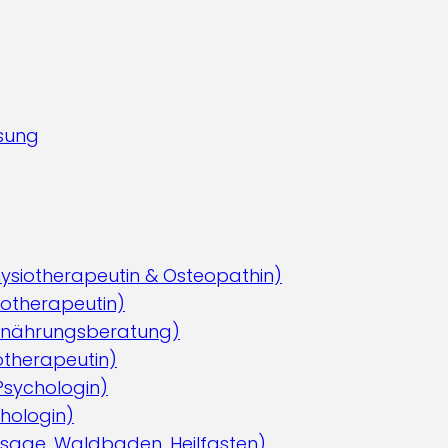
sung
ysiotherapeutin & Osteopathin)
iotherapeutin)
Ernährungsberatung)
otherapeutin)
 Psychologin)
hologin)
sage, Waldbaden, Heilfasten)