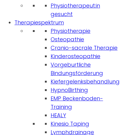
Physiotherapeut:in
gesucht
Therapiespektrum
Physiotherapie
Osteopathie
Cranio-sacrale Therapie
Kinderosteopathie
Vorgeburtliche
Bindungsförderung
Kiefergelenksbehandlung
HypnoBirthing
EMP Beckenboden-
Training
HEALY
Kinesio Taping
Lymphdrainage