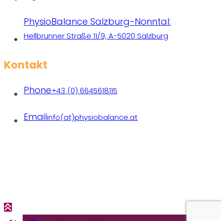
PhysioBalance Salzburg-Nonntal:
Hellbrunner Straße 11/9, A-5020 Salzburg
Kontakt
Phone
+43 (0) 6645618115
Email
info(at)physiobalance.at
Praxen freiberuflich tätiger Therapeutinnen | Copyright
2026 PhysioBalance | All rights reserved.
Designed with❤ by
michaelbrandl.com
|
Datenschutz
|
Impressum
|
AGBS