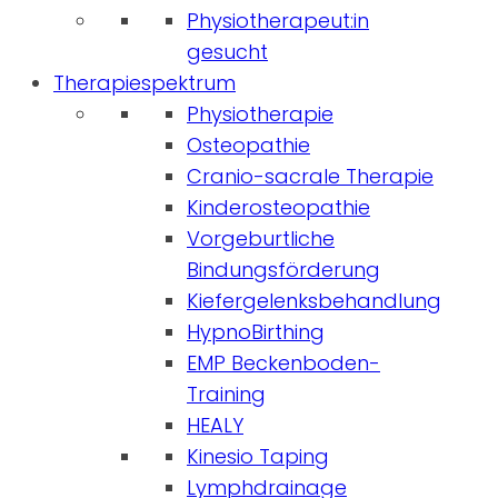
Physiotherapeut:in
gesucht
Therapiespektrum
Physiotherapie
Osteopathie
Cranio-sacrale Therapie
Kinderosteopathie
Vorgeburtliche
Bindungsförderung
Kiefergelenksbehandlung
HypnoBirthing
EMP Beckenboden-
Training
HEALY
Kinesio Taping
Lymphdrainage