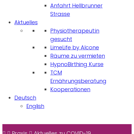
Anfahrt Hellbrunner
Strasse
Aktuelles
Physiotherapeut:in
gesucht
LimeLife by Alcone
Räume zu vermieten
HypnoBirthing Kurse
TCM
Ernährungsberatung
Kooperationen
Deutsch
English
Praxis
Aktuelles zu COVID-19