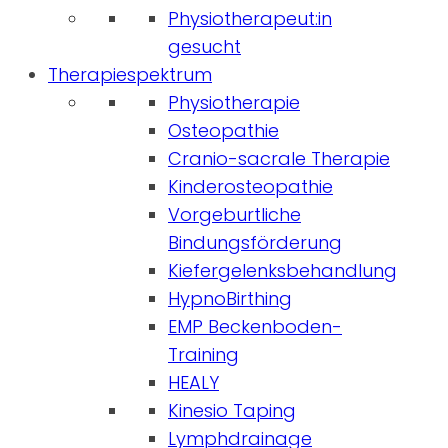
Physiotherapeut:in
gesucht
Therapiespektrum
Physiotherapie
Osteopathie
Cranio-sacrale Therapie
Kinderosteopathie
Vorgeburtliche
Bindungsförderung
Kiefergelenksbehandlung
HypnoBirthing
EMP Beckenboden-
Training
HEALY
Kinesio Taping
Lymphdrainage