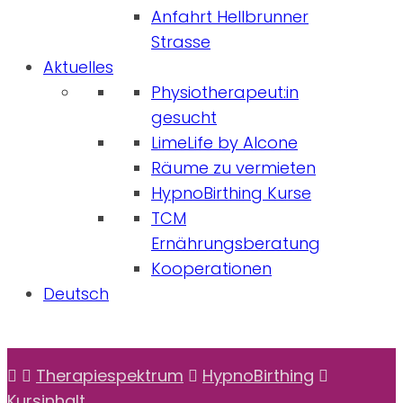
Anfahrt Hellbrunner
Strasse
Aktuelles
Physiotherapeut:in
gesucht
LimeLife by Alcone
Räume zu vermieten
HypnoBirthing Kurse
TCM
Ernährungsberatung
Kooperationen
Deutsch
Therapiespektrum
HypnoBirthing
Kursinhalt