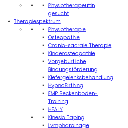
Physiotherapeut:in
gesucht
Therapiespektrum
Physiotherapie
Osteopathie
Cranio-sacrale Therapie
Kinderosteopathie
Vorgeburtliche
Bindungsförderung
Kiefergelenksbehandlung
HypnoBirthing
EMP Beckenboden-
Training
HEALY
Kinesio Taping
Lymphdrainage