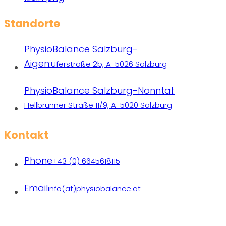
Standorte
PhysioBalance Salzburg-
Aigen:
Uferstraße 2b, A-5026 Salzburg
PhysioBalance Salzburg-Nonntal:
Hellbrunner Straße 11/9, A-5020 Salzburg
Kontakt
Phone
+43 (0) 6645618115
Email
info(at)physiobalance.at
Praxen freiberuflich tätiger Therapeutinnen | Copyright