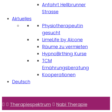
Anfahrt Hellbrunner
Strasse
Aktuelles
Physiotherapeut:in
gesucht
LimeLife by Alcone
Räume zu vermieten
HypnoBirthing Kurse
TCM
Ernährungsberatung
Kooperationen
Deutsch
Therapiespektrum
Nabi Therapie