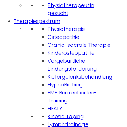
Physiotherapeut:in
gesucht
Therapiespektrum
Physiotherapie
Osteopathie
Cranio-sacrale Therapie
Kinderosteopathie
Vorgeburtliche
Bindungsförderung
Kiefergelenksbehandlung
HypnoBirthing
EMP Beckenboden-
Training
HEALY
Kinesio Taping
Lymphdrainage