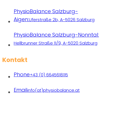
PhysioBalance Salzburg-
Aigen:
Uferstraße 2b, A-5026 Salzburg
PhysioBalance Salzburg-Nonntal:
Hellbrunner Straße 11/9, A-5020 Salzburg
Kontakt
Phone
+43 (0) 6645618115
Email
info(at)physiobalance.at
Praxen freiberuflich tätiger Therapeutinnen | Copyright
2026 PhysioBalance | All rights reserved.
Designed with❤ by
michaelbrandl.com
|
Datenschutz
|