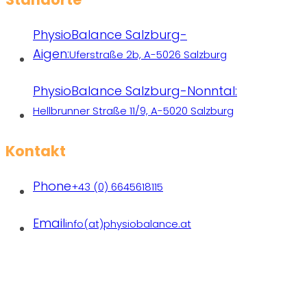
PhysioBalance Salzburg-
Aigen:
Uferstraße 2b, A-5026 Salzburg
PhysioBalance Salzburg-Nonntal:
Hellbrunner Straße 11/9, A-5020 Salzburg
Kontakt
Phone
+43 (0) 6645618115
Email
info(at)physiobalance.at
Praxen freiberuflich tätiger Therapeutinnen | Copyright
2026 PhysioBalance | All rights reserved.
Designed with❤ by
michaelbrandl.com
|
Datenschutz
|