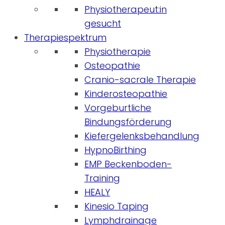
Physiotherapeut:in
gesucht
Therapiespektrum
Physiotherapie
Osteopathie
Cranio-sacrale Therapie
Kinderosteopathie
Vorgeburtliche
Bindungsförderung
Kiefergelenksbehandlung
HypnoBirthing
EMP Beckenboden-
Training
HEALY
Kinesio Taping
Lymphdrainage