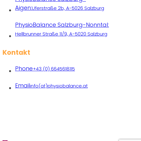
Aigen:
Uferstraße 2b, A-5026 Salzburg
PhysioBalance Salzburg-Nonntal:
Hellbrunner Straße 11/9, A-5020 Salzburg
Kontakt
Phone
+43 (0) 6645618115
Email
info(at)physiobalance.at
Praxen freiberuflich tätiger Therapeutinnen | Copyright
2026 PhysioBalance | All rights reserved.
Designed with❤ by
michaelbrandl.com
|
Datenschutz
|
Impressum
|
AGBS