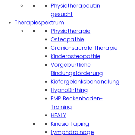
Physiotherapeut:in
gesucht
Therapiespektrum
Physiotherapie
Osteopathie
Cranio-sacrale Therapie
Kinderosteopathie
Vorgeburtliche
Bindungsförderung
Kiefergelenksbehandlung
HypnoBirthing
EMP Beckenboden-
Training
HEALY
Kinesio Taping
Lymphdrainage