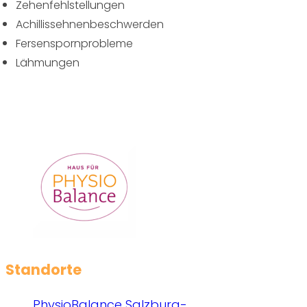
Zehenfehlstellungen
Achillissehnenbeschwerden
Fersenspornprobleme
Lähmungen
Standorte
PhysioBalance Salzburg-